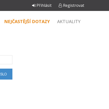
Přihlásit
Registrovat
NEJČASTĚJŠÍ DOTAZY
AKTUALITY
ESLO
Chatbot e-zakazky